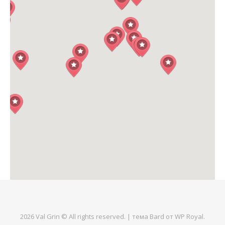
2026 Val Grin © All rights reserved. |
тема Bard от
WP Royal
.